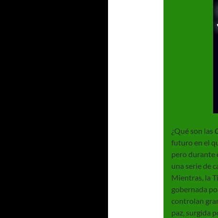
¿Qué son las
futuro en el q
pero durante e
una serie de c
Mientras, la T
gobernada por
controlan gran
paz, surgida p