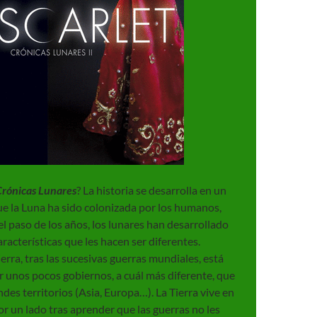
Crónicas Lunares
? La historia se desarrolla en un
ue la Luna ha sido colonizada por los humanos,
l paso de los años, los lunares han desarrollado
aracterísticas que les hacen ser diferentes.
ierra, tras las sucesivas guerras mundiales, está
 unos pocos gobiernos, a cuál más diferente, que
des territorios (Asia, Europa…). La Tierra vive en
or un lado tras aprender que las guerras no les