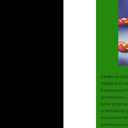
Cinder
es el 
metálico. El s
francesa que 
se cruza con …
lunar encerrad
ordenadores y
encerraron allí
princesa con 