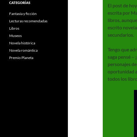
CATEGORÍAS
El post de ho
escrita por Ma
Fantasía y ficción
libros, aunque
Lecturas recomendadas
escrito novela
Libros
secundarios.
Museos
Novela histórica
Tengo que adm
Novela romántica
saga pensé – ¡
Premio Planeta
personajes de
oportunidad a
todos los libr