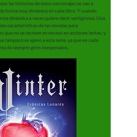
odas las historias de estos personajes se van a
de forma muy dinámica en cada libro. Y cuando
orma dinámica a veces quiero decir vertiginosa. Una
ales características de las novelas para
s que no se recrean en exceso en acciones lentas, y
ue tampoco es ajeno a esta serie, ya que en cada
ama da siempre giros inesperados,