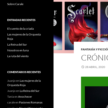
Sobre Carale
ENTRADAS RECIENTES
El cuento de la criada
Las mujeres de la Orquesta
Roja
La Reina del Sur
FANTASÍA Y FICCI
Nosotros en luna
CRÓNI
La ruta del viento
28 ABRIL, 2020
COMENTARIOS RECIENTES
Juanjo
en
Las mujeres de la
Orquesta Roja
Juanjo
en
La Reina del Sur
Tania
en
Anochecer
carale
en
Pasiones Romanas