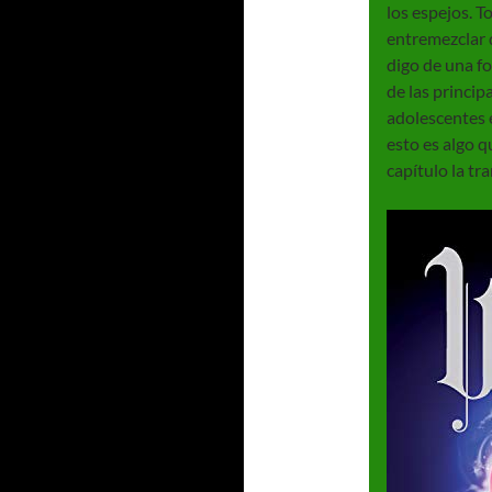
los espejos. T
entremezclar 
digo de una f
de las princip
adolescentes e
esto es algo q
capítulo la tr