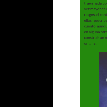
traen nada po
vez mayor de u
rasgos, el con
ellos reescrib
cuento, aunqu
en alguna cara
construir un 
original.