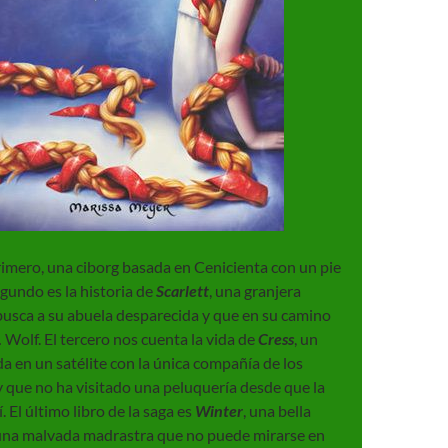
primero, una ciborg basada en Cenicienta con un pie
egundo es la historia de
Scarlett
, una granjera
busca a su abuela desparecida y que en su camino
 Wolf. El tercero nos cuenta la vida de
Cress
, un
a en un satélite con la única compañía de los
 que no ha visitado una peluquería desde que la
. El último libro de la saga es
Winter
, una bella
una malvada madrastra que no puede mirarse en