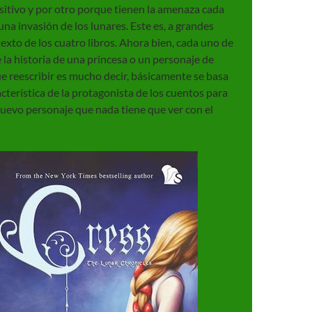
sitivo y por otro porque tienen la amenaza cada
na invasión de los lunares. Este es, a grandes
texto de los cuatro libros. Ahora bien, cada uno de
e la historia de una princesa o un personaje de
e reescribir es mucho decir, básicamente se basa
cterística de la protagonista de los cuentos para
nuevo personaje que nada tiene que ver con el